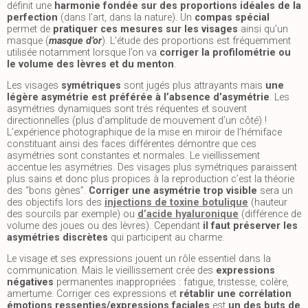
définit une
harmonie fondée sur des proportions idéales de la
perfection
(dans l’art, dans la nature). Un
compas spécial
permet de
pratiquer ces mesures sur les visages
ainsi qu’un
masque (
masque d’or
). L’étude des proportions est fréquemment
utilisée notamment lorsque l’on va
corriger la profilométrie ou
le volume des lèvres et du menton
.
Les visages
symétriques
sont jugés plus attrayants mais
une
légère asymétrie est préférée à l’absence d’asymétrie
. Les
asymétries dynamiques sont trés réquentes et souvent
directionnelles (plus d’amplitude de mouvement d’un côté) !
L’expérience photographique de la mise en miroir de l’hémiface
constituant ainsi des faces différentes démontre que ces
asymétries sont constantes et normales. Le vieillissement
accentue les asymétries. Des visages plus symétriques paraissent
plus sains et donc plus propices à la reproduction c’est la théorie
des “bons gènes”.
Corriger une asymétrie trop visible
sera un
des objectifs lors des
injections de toxine botulique
(hauteur
des sourcils par exemple) ou
d’acide hyaluronique
(différence de
volume des joues ou des lèvres). Cependant
il faut préserver les
asymétries discrètes
qui participent au charme.
Le visage et ses expressions jouent un rôle essentiel dans la
communication. Mais le vieillissement crée des
expressions
négatives
permanentes inappropriées : fatigue, tristesse, colère,
amertume. Corriger ces expressions et
rétablir une corrélation
émotions ressenties/expressions faciales
est
un des buts de