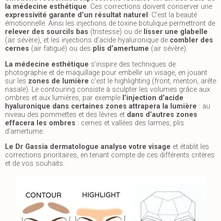
la médecine esthétique
. Ces corrections doivent conserver une
expressivité garante d’un résultat naturel
. C’est la beauté
émotionnelle. Ainsi les injections de toxine botulique permettront de
relever des sourcils bas
(tristesse) ou de
lisser une glabelle
(air sévère), et les injections d’acide hyaluronique de
combler des
cernes
(air fatigué) ou des
plis d’amertume
(air sévère).
La médecine esthétique
s’inspire des techniques de
photographie et de maquillage pour embellir un visage, en jouant
sur les
zones de lumi
ère
c’est le highlighting (front, menton, arête
nasale). Le contouring consiste à sculpter les volumes grâce aux
ombres et aux lumières, par exemple
l’injection d’acide
hyaluronique dans certaines zones attrapera la lumière
: au
niveau des pommettes et des lèvres et
dans d’autres zones
effacera les ombres
: cernes et vallées des larmes, plis
d’amertume.
Le Dr Gassia dermatologue analyse votre visage
et établit les
corrections prioritaires, en tenant compte de ces différents critères
et de vos souhaits.