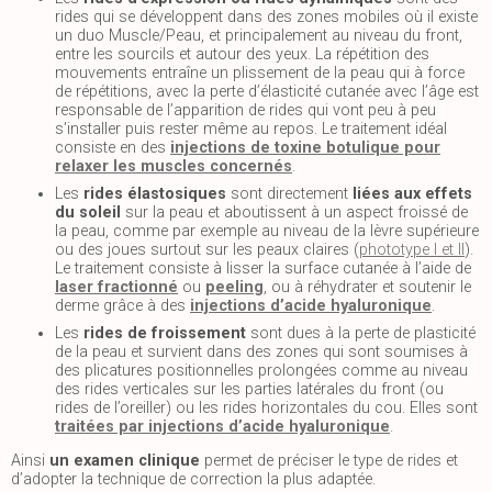
rides qui se développent dans des zones mobiles où il existe
un duo Muscle/Peau, et principalement au niveau du front,
entre les sourcils et autour des yeux. La répétition des
mouvements entraîne un plissement de la peau qui à force
de répétitions, avec la perte d’élasticité cutanée avec l’âge est
responsable de l’apparition de rides qui vont peu à peu
s’installer puis rester même au repos. Le traitement idéal
consiste en des
injections de toxine botulique pour
relaxer les muscles concernés
.
Les
rides élastosiques
sont directement
liées aux effets
du soleil
sur la peau et aboutissent à un aspect froissé de
la peau, comme par exemple au niveau de la lèvre supérieure
ou des joues surtout sur les peaux claires (
phototype I et II
).
Le traitement consiste à lisser la surface cutanée à l’aide de
laser fractionné
ou
peeling
, ou à réhydrater et soutenir le
derme grâce à des
injections d’acide hyaluronique
.
Les
rides de froissement
sont dues à la perte de plasticité
de la peau et survient dans des zones qui sont soumises à
des plicatures positionnelles prolongées comme au niveau
des rides verticales sur les parties latérales du front (ou
rides de l’oreiller) ou les rides horizontales du cou. Elles sont
traitées par injections d’acide hyaluronique
.
Ainsi
un examen clinique
permet de préciser le type de rides et
d’adopter la technique de correction la plus adaptée.